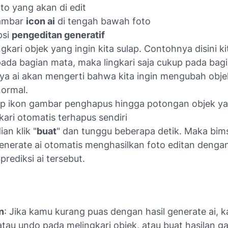
foto yang akan di edit
ambar
icon ai
di tengah bawah foto
psi
pengeditan generatif
ingkari objek yang ingin kita sulap. Contohnya disini k
ada bagian mata, maka lingkari saja cukup pada bag
ya ai akan mengerti bahwa kita ingin mengubah obj
normal.
ap ikon gambar penghapus hingga potongan objek y
gkari otomatis terhapus sendiri
an klik "
buat
" dan tunggu beberapa detik. Maka
bim
enerate ai
otomatis menghasilkan foto editan dengan
 prediksi ai tersebut.
n
: Jika kamu kurang puas dengan hasil generate ai, 
atau undo pada melingkari objek, atau buat hasilan 