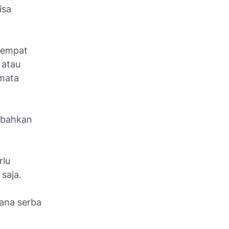
isa
tempat
 atau
 mata
i bahkan
rlu
 saja.
mana serba