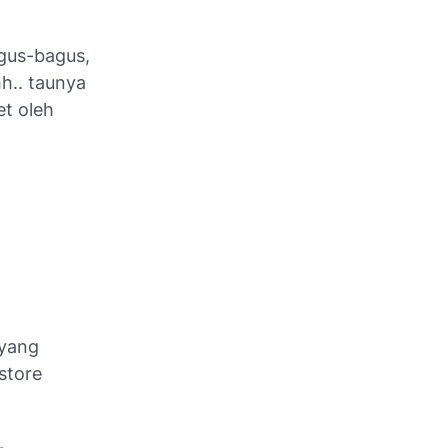
agus-bagus,
h.. taunya
et oleh
 yang
store