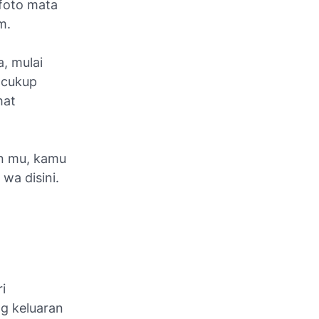
 foto mata
em.
a, mulai
k cukup
hat
an mu, kamu
 wa disini.
i
ng keluaran