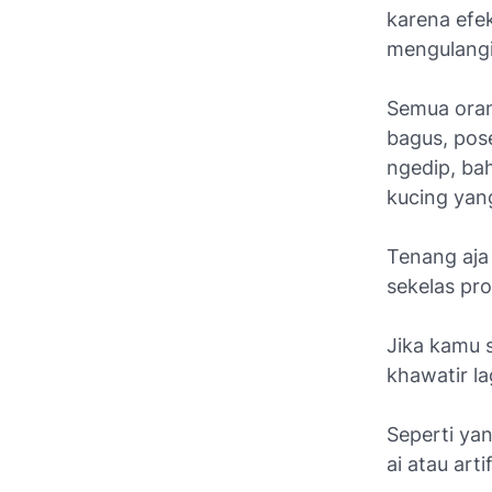
karena efe
mengulangi 
Semua oran
bagus, pos
ngedip, bah
kucing yang
Tenang aja 
sekelas pro
Jika kamu s
khawatir la
Seperti ya
ai atau
arti