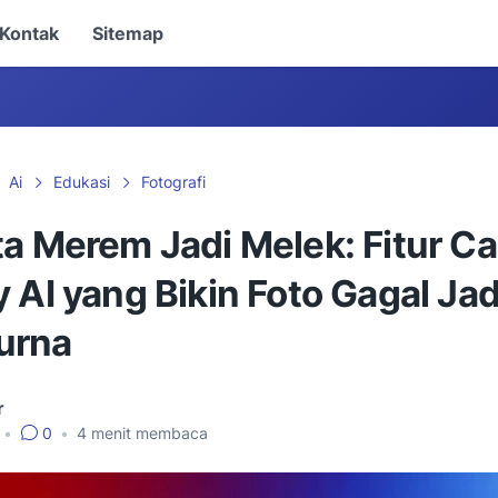
Kontak
Sitemap
Ai
Edukasi
Fotografi
ta Merem Jadi Melek: Fitur C
 AI yang Bikin Foto Gagal Jad
urna
r
•
0
•
4
menit membaca