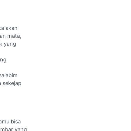
ita akan
ian mata,
ek yang
ang
salabim
 sekejap
kamu bisa
gambar yang