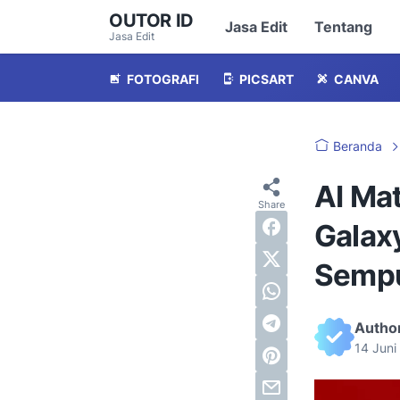
OUTOR ID
Jasa Edit
Tentang
Jasa Edit
FOTOGRAFI
PICSART
CANVA
Beranda
AI Ma
Galaxy
Semp
Autho
14 Juni