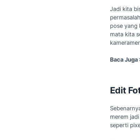
Jadi kita 
permasalah
pose yang 
mata kita 
kameramen
Baca Juga 
Edit F
Sebenarnya 
merem jadi 
seperti pix