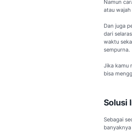
Namun cara
atau wajah
Dan juga pe
dari selara
waktu sekal
sempurna.
Jika kamu 
bisa meng
Solusi 
Sebagai se
banyaknya 