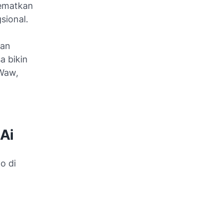
sematkan
gsional.
san
a bikin
 Waw,
Ai
o di