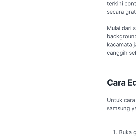
terkini co
secara grat
Mulai dari
s
background
kacamata j
canggih sek
Cara E
Untuk cara
samsung ya
Buka g