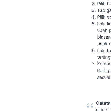
Pilih 
Tap g
Pilih o
Lalu l
ubah p
biasan
tidak 
Lalu t
terlin
Kemudi
hasil
g
sesuai
Catata
ulangi 