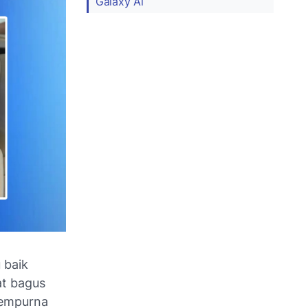
Galaxy Ai
 baik
at bagus
sempurna